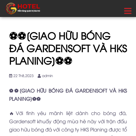
⚽⚽[GIAO HỮU BÓNG
ĐÁ GARDENSOFT VÀ HKS
PLANING]⚽⚽
22 Th8,2023
admin
⚽⚽[GIAO HỮU BÓNG ĐÁ GARDENSOFT VÀ HKS
PLANING]⚽⚽
🔥Với tình yêu mãnh liệt dành cho bóng đá,
Gardensoft khuấy động mùa hè này với trận đấu
giao hữu bóng đá với công ty HKS Planing được tổ