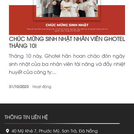
CHÚC MỪNG SINH NHẬT NHÂN VIÊN GHOTEL
THÁNG 10!
Tháng 10 này, Ghotel hân hoan chào đón ngày
sinh nhật của ba nhân viên tài năng và đầy nhiệt
huyết của công ty:...
31/10/2023
Hoạt động
THÔNG TIN LIÊN HỆ
40 Mỹ Khê 7, Phước Mỹ, Sơn Trà, Đà Nẵng