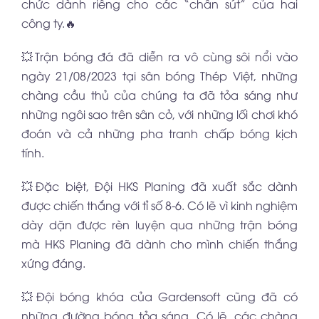
chức dành riêng cho các “chân sút” của hai
công ty.🔥
💥Trận bóng đá đã diễn ra vô cùng sôi nổi vào
ngày 21/08/2023 tại sân bóng Thép Việt, những
chàng cầu thủ của chúng ta đã tỏa sáng như
những ngôi sao trên sân cỏ, với những lối chơi khó
đoán và cả những pha tranh chấp bóng kịch
tính.
💥Đặc biệt, Đội HKS Planing đã xuất sắc dành
được chiến thắng với tỉ số 8-6. Có lẽ vì kinh nghiệm
dày dặn được rèn luyện qua những trận bóng
mà HKS Planing đã dành cho mình chiến thắng
xứng đáng.
💥Đội bóng khóa của Gardensoft cũng đã có
những đường bóng tỏa sáng. Có lẽ, các chàng