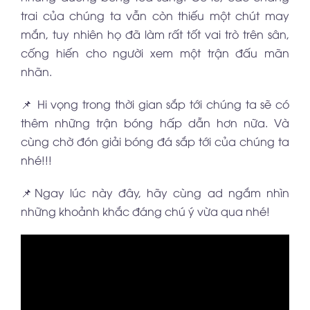
trai của chúng ta vẫn còn thiếu một chút may
mắn, tuy nhiên họ đã làm rất tốt vai trò trên sân,
cống hiến cho người xem một trận đấu mãn
nhãn.
📌 Hi vọng trong thời gian sắp tới chúng ta sẽ có
thêm những trận bóng hấp dẫn hơn nữa. Và
cùng chờ đón giải bóng đá sắp tới của chúng ta
nhé!!!
📌Ngay lúc này đây, hãy cùng ad ngắm nhìn
những khoảnh khắc đáng chú ý vừa qua nhé!