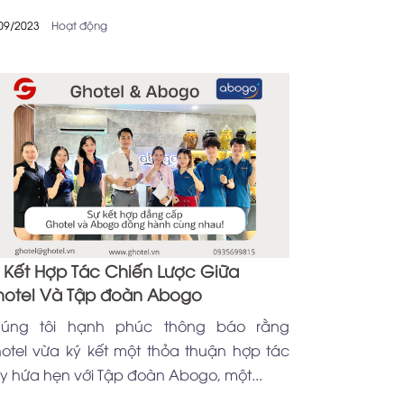
09/2023
Hoạt động
 Kết Hợp Tác Chiến Lược Giữa
otel Và Tập đoàn Abogo
úng tôi hạnh phúc thông báo rằng
otel vừa ký kết một thỏa thuận hợp tác
y hứa hẹn với Tập đoàn Abogo, một...