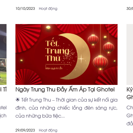
10/10/2023
Hoạt động
30/
 Tỉ
Ngày Trung Thu Đầy Ấm Áp Tại Ghotel
Ký
Gh
🌟 Tết Trung Thu – Thời gian của sự kết nối gia
tel
Ch
đình, của những chiếc lồng đèn sáng rực,
ịch
Gh
của những bữa tiệc...
đầ
29/09/2023
Hoạt động