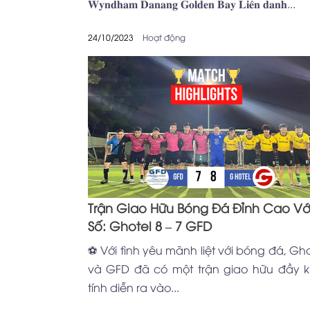
𝐖𝐲𝐧𝐝𝐡𝐚𝐦 𝐃𝐚𝐧𝐚𝐧𝐠 𝐆𝐨𝐥𝐝𝐞𝐧 𝐁𝐚𝐲 𝐋𝐢𝐞̂𝐧 𝐝𝐚𝐧𝐡...
24/10/2023
Hoạt động
Trận Giao Hữu Bóng Đá Đỉnh Cao Với
Số: Ghotel 8 – 7 GFD
⚽️ Với tình yêu mãnh liệt với bóng đá, Gho
và GFD đã có một trận giao hữu đầy k
tính diễn ra vào...