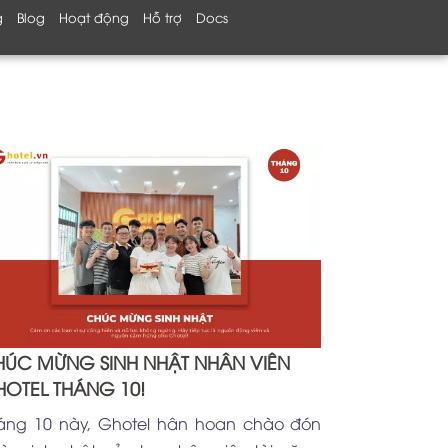
g
Blog
Hoạt động
Hỗ trợ
Docs
ÚC MỪNG SINH NHẬT NHÂN VIÊN
OTEL THÁNG 10!
áng 10 này, Ghotel hân hoan chào đón