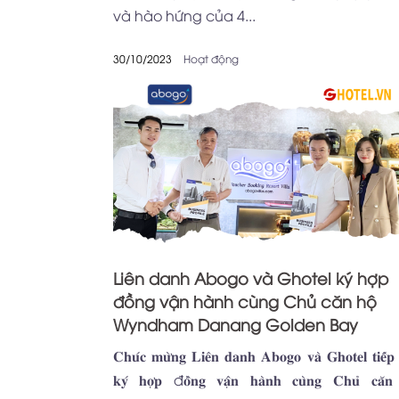
và hào hứng của 4...
30/10/2023
Hoạt động
Liên danh Abogo và Ghotel ký hợp
đồng vận hành cùng Chủ căn hộ
Wyndham Danang Golden Bay
𝐂𝐡𝐮́𝐜 𝐦𝐮̛̀𝐧𝐠 𝐋𝐢𝐞̂𝐧 𝐝𝐚𝐧𝐡 𝐀𝐛𝐨𝐠𝐨 𝐯𝐚̀ 𝐆𝐡𝐨𝐭𝐞𝐥 𝐭𝐢𝐞̂́𝐩 
𝐤𝐲́ 𝐡𝐨̛̣𝐩 đ𝐨̂̀𝐧𝐠 𝐯𝐚̣̂𝐧 𝐡𝐚̀𝐧𝐡 𝐜𝐮̀𝐧𝐠 𝐂𝐡𝐮̉ 𝐜𝐚̆𝐧 