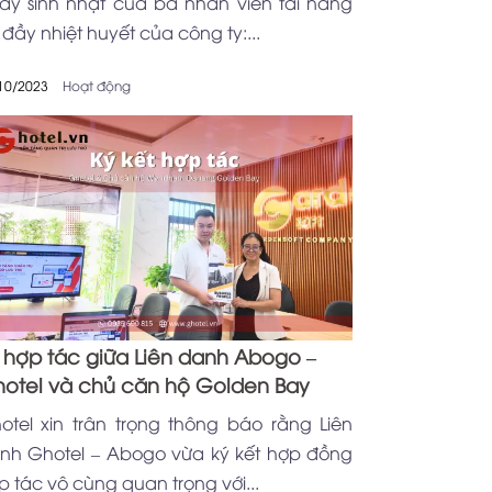
ày sinh nhật của ba nhân viên tài năng
 đầy nhiệt huyết của công ty:...
10/2023
Hoạt động
 hợp tác giữa Liên danh Abogo –
otel và chủ căn hộ Golden Bay
otel xin trân trọng thông báo rằng Liên
nh Ghotel – Abogo vừa ký kết hợp đồng
p tác vô cùng quan trọng với...