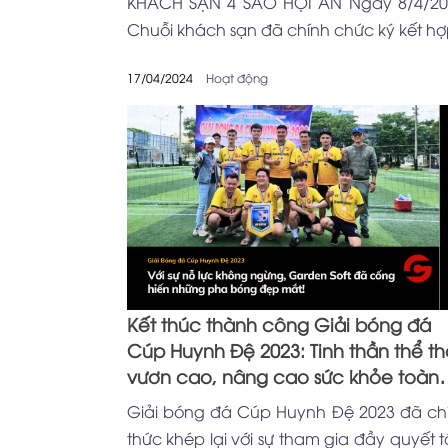
KHÁCH SẠN 4 SAO HỘI AN Ngày 8/4/20
Chuỗi khách sạn đã chính chức ký kết hợp
17/04/2024
Hoạt động
Kết thúc thành công Giải bóng đá
Cúp Huynh Đệ 2023: Tinh thần thể t
vươn cao, nâng cao sức khỏe toàn
diện
Giải bóng đá Cúp Huynh Đệ 2023 đã ch
thức khép lại với sự tham gia đầy quyết 