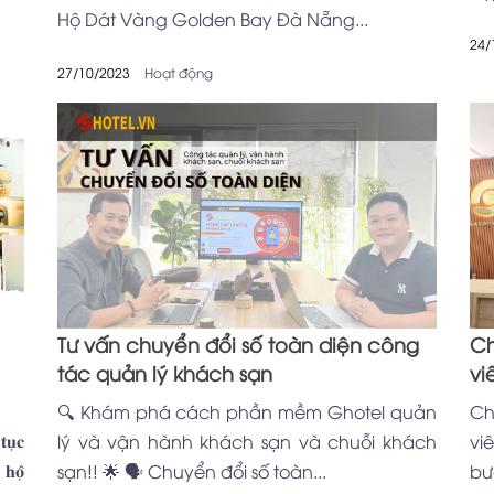
Hộ Dát Vàng Golden Bay Đà Nẵng...
24/
27/10/2023
Hoạt động
Tư vấn chuyển đổi số toàn diện công
Ch
tác quản lý khách sạn
vi
🔍 Khám phá cách phần mềm Ghotel quản
Ch
𝐮̣𝐜
lý và vận hành khách sạn và chuỗi khách
vi
𝐨̣̂
sạn!! 🌟 🗣️ Chuyển đổi số toàn...
bướ