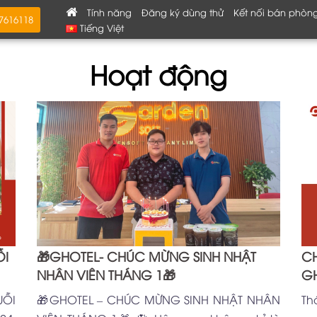
Tính năng
Đăng ký dùng thử
Kết nối bán phòn
87616118
Tiếng Việt
Hoạt động
ỖI
🎁GHOTEL- CHÚC MỪNG SINH NHẬT
CH
NHÂN VIÊN THÁNG 1🎁
GH
ỖI
🎁GHOTEL – CHÚC MỪNG SINH NHẬT NHÂN
Th