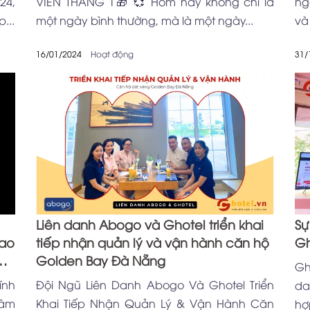
24,
VIÊN THÁNG 1🎁 💞 Hôm nay không chỉ là
ng
...
một ngày bình thường, mà là một ngày...
và
16/01/2024
Hoạt động
31/
Liên danh Abogo và Ghotel triển khai
Sự
hao
tiếp nhận quản lý và vận hành căn hộ
Gh
Golden Bay Đà Nẵng
Gh
ính
Đội Ngũ Liên Danh Abogo Và Ghotel Triển
da
tâm
Khai Tiếp Nhận Quản Lý & Vận Hành Căn
hợ