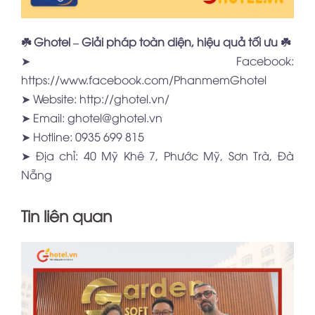
☘️ Ghotel – Giải pháp toàn diện, hiệu quả tối ưu ☘️
➤ Facebook:
https://www.facebook.com/PhanmemGhotel
➤ Website:
http://ghotel.vn/
➤ Email: ghotel@ghotel.vn
➤ Hotline: 0935 699 815
➤ Địa chỉ: 40 Mỹ Khê 7, Phước Mỹ, Sơn Trà, Đà
Nẵng
Tin liên quan