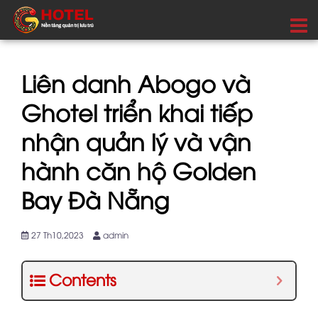
Liên danh Abogo và
Ghotel triển khai tiếp
nhận quản lý và vận
hành căn hộ Golden
Bay Đà Nẵng
27 Th10,2023
admin
Contents