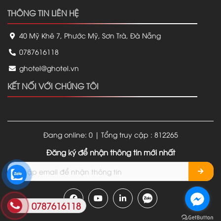
THÔNG TIN LIÊN HỆ
40 Mỹ Khê 7, Phước Mỹ, Sơn Trà, Đà Nẵng
0787616118
ghotel@ghotel.vn
KẾT NỐI VỚI CHÚNG TÔI
Đang online: 0 | Tổng truy cập : 812265
Đăng ký để nhận thông tin mới nhất
0787616118