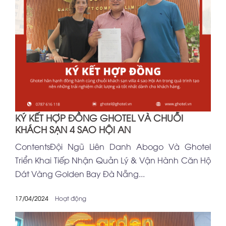
KÝ KẾT HỢP ĐỒNG GHOTEL VÀ CHUỖI
KHÁCH SẠN 4 SAO HỘI AN
ContentsĐội Ngũ Liên Danh Abogo Và Ghotel
Triển Khai Tiếp Nhận Quản Lý & Vận Hành Căn Hộ
Dát Vàng Golden Bay Đà Nẵng...
17/04/2024
Hoạt động