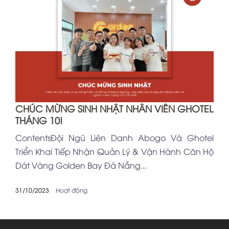
CHÚC MỪNG SINH NHẬT NHÂN VIÊN GHOTEL
THÁNG 10!
ContentsĐội Ngũ Liên Danh Abogo Và Ghotel
Triển Khai Tiếp Nhận Quản Lý & Vận Hành Căn Hộ
Dát Vàng Golden Bay Đà Nẵng...
31/10/2023
Hoạt động