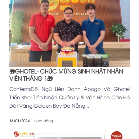
🎁GHOTEL- CHÚC MỪNG SINH NHẬT NHÂN
VIÊN THÁNG 1🎁
ContentsĐội Ngũ Liên Danh Abogo Và Ghotel
Triển Khai Tiếp Nhận Quản Lý & Vận Hành Căn Hộ
Dát Vàng Golden Bay Đà Nẵng...
16/01/2024
Hoạt động