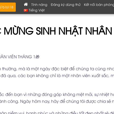
Tính năng
Đăng ký dùng thử
Kết nối bán phòn
787616118
Tiếng Việt
 MỪNG SINH NHẬT NHÂN 
ÂN VIÊN THÁNG 1🎁
h thường, mà là một ngày đặc biệt để chúng ta cùng nh
 đã qua, các bạn không chỉ là một nhân viên xuất sắc, 
sắc đến bạn vì những đóng góp không mệt mỏi, sự nhiệt 
hành công. Ngày hôm nay, hãy để chúng tôi được chia sẻ 
gập niềm vui, hạnh phúc và những điều tốt đẹp nhất sẽ 