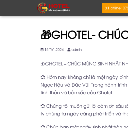
Hotline: 0
🎁GHOTEL- CHÚC
16 Th1,2024
admin
🎁GHOTEL – CHÚC MỪNG SINH NHẬT NH
💞 Hôm nay không chỉ là một ngày bìn
Ngọc Hậu và Đức Vũ! Trong hành trình
tinh thần và bản sắc của Ghotel.
💞 Chúng tôi muốn gửi lời cảm ơn sâu 
ty chúng ta ngày càng phát triển và t
💞 Chúc bạn một ngày sinh nhật tràn n