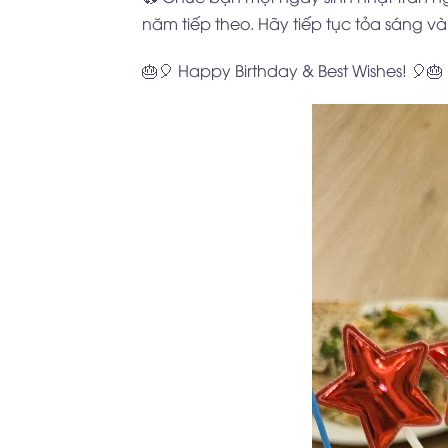
năm tiếp theo. Hãy tiếp tục tỏa sáng v
🎂🎈 Happy Birthday & Best Wishes! 🎈🎂