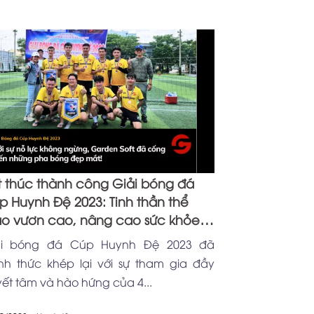
t thúc thành công Giải bóng đá
p Huynh Đệ 2023: Tinh thần thể
ao vươn cao, nâng cao sức khỏe
àn diện
ải bóng đá Cúp Huynh Đệ 2023 đã
nh thức khép lại với sự tham gia đầy
ết tâm và hào hứng của 4...