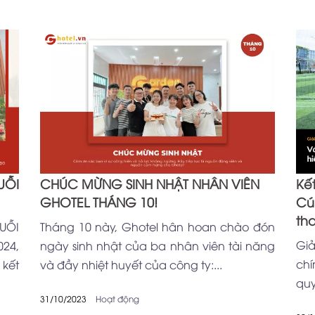
UỖI
CHÚC MỪNG SINH NHẬT NHÂN VIÊN
Kế
GHOTEL THÁNG 10!
Cú
th
UỖI
Tháng 10 này, Ghotel hân hoan chào đón
to
Gi
024,
ngày sinh nhật của ba nhân viên tài năng
chí
kết
và đầy nhiệt huyết của công ty:...
quy
31/10/2023
Hoạt động