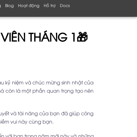
g
Blog
Hoạt động
Hỗ trợ
Docs
VIÊN THÁNG 1🎁
au kỷ niệm và chúc mừng sinh nhật của
mà còn là một phần quan trọng tạo nên
huyết và tài năng của bạn đã giúp công
niềm vui này cùng bạn.
đến với bạn trong năm mới này và những