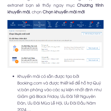
extranet bạn sẽ thấy ngay mục
Chương trình
khuyến mãi
, chọn
Chọn khuyến mãi mới
Khuyến mãi có sẵn được tạo bởi
Booking.com và được thiết kế để hỗ trợ Quý
vị bán phòng vào các sự kiện nhất định như
Giảm giá Black Friday, Ưu Đãi Tết Nguyên
Đán, Ưu Đãi Mùa Lễ Hội, Ưu Đãi Đầu Năm
2024,…