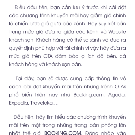
Điều đầu tiên, bạn cần lưu ý trước khi cài đặt
các chương trình khuyến mãi hay giảm giá chính
là chiến lược giá giữa các kênh. Hãy suy xét cẩn
trọng mức giá đưa ra giữa các kênh và Website
khách sạn. Khách hàng có thể so sánh và đưa ra
quyết định phù hợp với tài chính vì vậy hãy đưa ra
mức giá trên OTA đảm bảo lợi ích đôi bên, cả
khách hàng và khách sạn bán.
Tại đây, bạn sẽ được cung cấp thông tin về
cách cài đặt khuyến mãi trên những kênh OTAs
phổ biến hiện nay như Booking.com, Agoda,
Expedia, Traveloka,…
Đầu tiên, hãy tìm hiểu các chương trình khuyến
mãi trên một trong những trang bán phòng lớn
nhất thế giới
BOOKING.COM
. Đăng nhập vào