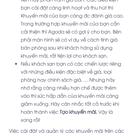
bạn cài đặt càng linh hoạt và thu hút thì
Khuyến mãi của bạn càng đc đánh giá cao.
Trong trường hợp khuyến mãi của bạn cần
cải thiện thì Agoda sẽ có gợi ý cho bạn. Bên
phải màn hình sẽ có ví dụ về cách tính giá
bán phòng sau khi khách hàng sử dụng
khuyến mãi, rất tiện lợi cho khách sạn.
Nếu khách sạn bạn có các chiến lược riêng
với những điều kiện đặc biệt về giá, loại
phòng hay chính sách giá, … Nhưng hãy
nhớ rằng càng nhiều hạn chế được thêm
vào thì sức hấp dẫn của khuyến mãi càng
giảm xuống. Hãy cân nhắc tất cả trước khi
hoàn thành việc
Tạo khuyến mãi.
Vậy là
xong rồi!
Việc cài đặt và quản lý các khuyến mãi trên các