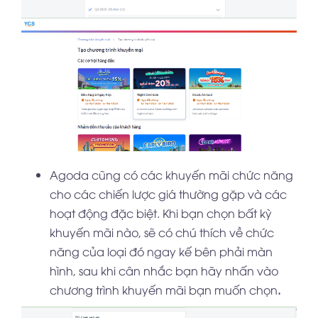
Agoda cũng có các khuyến mãi chức năng
cho các chiến lược giá thường gặp và các
hoạt động đặc biệt. Khi bạn chọn bất kỳ
khuyến mãi nào, sẽ có chú thích về chức
năng của loại đó ngay kế bên phải màn
hình, sau khi cân nhắc bạn hãy nhấn vào
chương trình khuyến mãi bạn muốn chọn
.