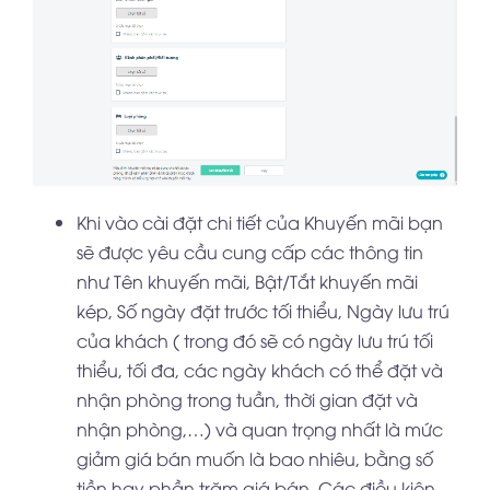
Khi vào cài đặt chi tiết của Khuyến mãi bạn
sẽ được yêu cầu cung cấp các thông tin
như Tên khuyến mãi, Bật/Tắt khuyến mãi
kép, Số ngày đặt trước tối thiểu, Ngày lưu trú
của khách ( trong đó sẽ có ngày lưu trú tối
thiểu, tối đa, các ngày khách có thể đặt và
nhận phòng trong tuần, thời gian đặt và
nhận phòng,…) và quan trọng nhất là mức
giảm giá bán muốn là bao nhiêu, bằng số
tiền hay phần trăm giá bán. Các điều kiện