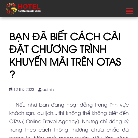
BẠN ĐÃ BIẾT CÁCH CÀI
ĐẶT CHƯƠNG TRÌNH
KHUYẾN MÃI TRÊN OTAS
?
12 Th9,2023
admin
Nếu như bạn đang hoạt đồng trong lĩnh vực
khách sạn, du lịch,.. thì không thể không biết đến
OTAs ( Online Travel Agency). Nhưng chỉ đăng ký
trang theo cách thông thường chưa chắc đã
mang lại hiệu quả mong muốn. Vậy làm cách