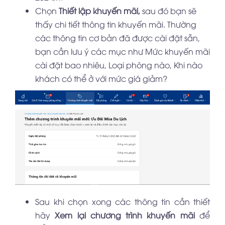
Chọn
Thiết lập khuyến mãi,
sau đó bạn sẽ
thấy chi tiết thông tin khuyến mãi. Thường
các thông tin cơ bản đã được cài đặt sẵn,
bạn cần lưu ý các mục như Mức khuyến mãi
cài đặt bao nhiêu, Loại phòng nào, Khi nào
khách có thể ở với mức giá giảm?
Sau khi chọn xong các thông tin cần thiết
hãy
Xem lại chương trình khuyến mãi
để