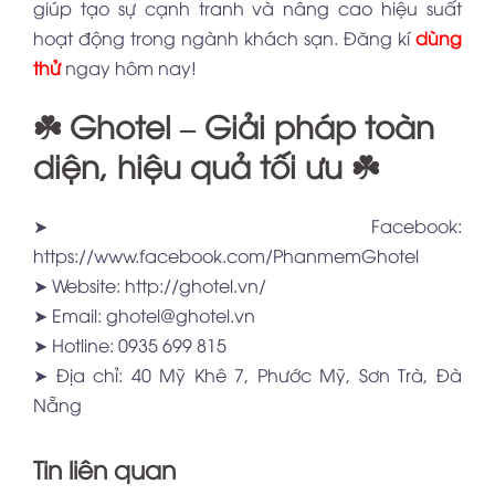
giúp tạo sự cạnh tranh và nâng cao hiệu suất
hoạt động trong ngành khách sạn. Đăng kí
dùng
thử
ngay hôm nay!
☘️ Ghotel – Giải pháp toàn
diện, hiệu quả tối ưu ☘️
➤ Facebook:
https://www.facebook.com/PhanmemGhotel
➤ Website:
http://ghotel.vn/
➤ Email: ghotel@ghotel.vn
➤ Hotline: 0935 699 815
➤ Địa chỉ: 40 Mỹ Khê 7, Phước Mỹ, Sơn Trà, Đà
Nẵng
Tin liên quan