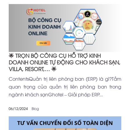
🌟 TRỌN BỘ CÔNG CỤ HỖ TRỢ KINH
DOANH ONLINE TỰ ĐỘNG CHO KHÁCH SẠN,
VILLA, RESORT,… 🌟
ContentsQuản trị liên phòng ban (ERP) là gì?Tầm
quan trọng của quản trị liên phòng ban trong
ngành khách sạnGhotel – Giải pháp ERP...
06/12/2024
Blog