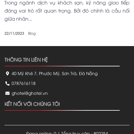
Trong ngành dịch vụ khách sạn, kỹ năng giao tiếp
đóng vai trò rất quan trọng. Bởi đó chính là cầu nối
giữa nhân...
22/11/2023
Blog
THÔNG TIN LIÊN HỆ
40 Mỹ Khê 7, Phước Mỹ, Sơn Trà, Đà Nẵng
0787616118
ghotel@ghotel.vn
KẾT NỐI VỚI CHÚNG TÔI
Đang online: 0 | Tổng truy cập : 802254