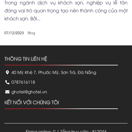
Trong ngành dịch vụ khách sạn, nghiệp vụ lễ tân
đóng vai trò quan trọng tạo nên thành công của một
khách sạn. Bởi...
07/12/2023
Blog
THÔNG TIN LIÊN HỆ
40 Mỹ Khê 7, Phước Mỹ, Sơn Trà, Đà Nẵng
0787616118
ghotel@ghotel.vn
KẾT NỐI VỚI CHÚNG TÔI
Đang online: 0 | Tổng truy cập : 812044