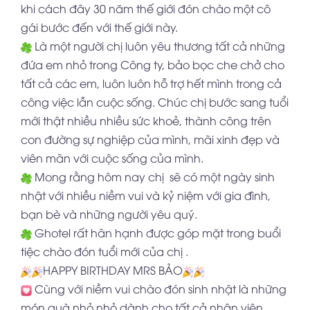
khi cách đây 30 năm thế giới đón chào một cô
gái bước đến với thế giới này.
Là một người chị luôn yêu thương tất cả những
đứa em nhỏ trong Công ty, bảo bọc che chở cho
tất cả các em, luôn luôn hỗ trợ hết mình trong cả
công việc lẫn cuộc sống. Chúc chị bước sang tuổi
mới thật nhiều nhiều sức khoẻ, thành công trên
con đường sự nghiệp của mình, mãi xinh đẹp và
viên mãn với cuộc sống của mình.
Mong rằng hôm nay chị sẽ có một ngày sinh
nhật với nhiều niềm vui và kỷ niệm với gia đình,
bạn bè và những người yêu quý.
Ghotel rất hân hạnh được góp mặt trong buổi
tiệc chào đón tuổi mới của chị .
HAPPY BIRTHDAY MRS BẢO
Cùng với niềm vui chào đón sinh nhật là những
món quà nhỏ nhỏ dành cho tất cả nhân viên