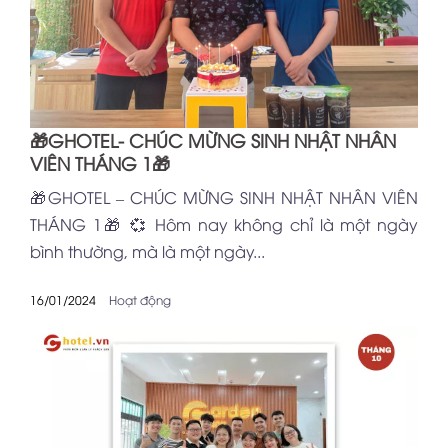
🎁GHOTEL- CHÚC MỪNG SINH NHẬT NHÂN
VIÊN THÁNG 1🎁
🎁GHOTEL – CHÚC MỪNG SINH NHẬT NHÂN VIÊN
THÁNG 1🎁 💞 Hôm nay không chỉ là một ngày
bình thường, mà là một ngày...
16/01/2024
Hoạt động