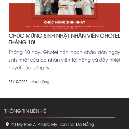
CHÚC MỪNG SINH NHẬT NHÂN VIÊN GHOTEL
THÁNG 10!
Tháng 10 này, Ghotel hân hoan chào đón ngày
sinh nhật của ba nhân viên tài năng và đầy nhiệt
huyết của công ty:...
31/10/2023
Hoạt động
THÔNG TIN LIÊN HỆ
40 Mỹ Khê 7, Phước Mỹ, Sơn Trà, Đà Nẵng