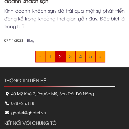
doanh khách sạn
Kinh doanh khách sạn đã trải qua một sự phát triển
đáng kể trong khoảng thời gian gần đây. Đặc biệt là
trong bối...
07/11/2023
Blog
«
1
2
3
4
5
»
THÔNG TIN LIÊN HỆ
40 Mỹ Khê 7, Phước Mỹ, Sơn Trà, Đà Nẵng
0787616118
ghotel@ghotel.vn
KẾT NỐI VỚI CHÚNG TÔI