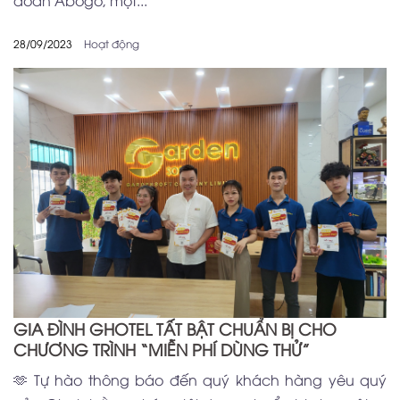
28/09/2023
Hoạt động
GIA ĐÌNH GHOTEL TẤT BẬT CHUẨN BỊ CHO
CHƯƠNG TRÌNH “MIỄN PHÍ DÙNG THỬ”
🫶 Tự hào thông báo đến quý khách hàng yêu quý