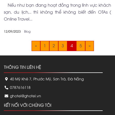
Nếu như bạn đang hoạt đồng trong lĩnh vực khách
sạn, du lịch,.. thì không thể không biết đến OTAs (
Online Travel...
12/09/2023
Blog
«
1
2
3
4
5
»
THÔNG TIN LIÊN HỆ
40 Mỹ Khê 7, Phước Mỹ, Sơn Trà, Đà Nẵng
0787616118
ghotel@ghotel.vn
KẾT NỐI VỚI CHÚNG TÔI