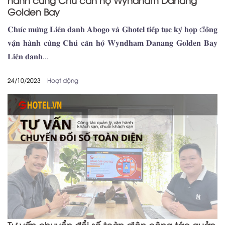
Golden Bay
𝐂𝐡𝐮́𝐜 𝐦𝐮̛̀𝐧𝐠 𝐋𝐢𝐞̂𝐧 𝐝𝐚𝐧𝐡 𝐀𝐛𝐨𝐠𝐨 𝐯𝐚̀ 𝐆𝐡𝐨𝐭𝐞𝐥 𝐭𝐢𝐞̂́𝐩 𝐭𝐮̣𝐜 𝐤𝐲́ 𝐡𝐨̛̣𝐩 đ𝐨̂̀𝐧𝐠
𝐯𝐚̣̂𝐧 𝐡𝐚̀𝐧𝐡 𝐜𝐮̀𝐧𝐠 𝐂𝐡𝐮̉ 𝐜𝐚̆𝐧 𝐡𝐨̣̂ 𝐖𝐲𝐧𝐝𝐡𝐚𝐦 𝐃𝐚𝐧𝐚𝐧𝐠 𝐆𝐨𝐥𝐝𝐞𝐧 𝐁𝐚𝐲
𝐋𝐢𝐞̂𝐧 𝐝𝐚𝐧𝐡...
24/10/2023
Hoạt động
Tư vấn chuyển đổi số toàn diện công tác quản