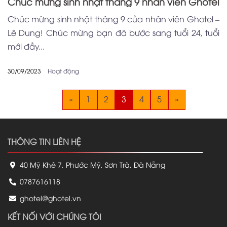
Chúc mừng sinh nhật tháng 9 nhân viên Ghotel
Chúc mừng sinh nhật tháng 9 của nhân viên Ghotel –
Lê Dung! Chúc mừng bạn đã bước sang tuổi 24, tuổi
mới đầy...
30/09/2023
Hoạt động
«
1
2
3
4
5
»
THÔNG TIN LIÊN HỆ
40 Mỹ Khê 7, Phước Mỹ, Sơn Trà, Đà Nẵng
0787616118
ghotel@ghotel.vn
KẾT NỐI VỚI CHÚNG TÔI