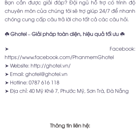
Bạn cần được giải đáp? Đội ngũ hỗ trợ có trình độ
chuyên môn của chúng tôi sẽ trợ giúp 24/7 để nhanh
chóng cung cấp câu trả lời cho tất cả các câu hỏi.
☘️ Ghotel – Giải pháp toàn diện, hiệu quả tối ưu ☘️
➤ Facebook:
https://www.facebook.com/PhanmemGhotel
➤ Website:
http://ghotel.vn/
➤ Email: ghotel@ghotel.vn
➤ Hotline: 0787 616 118
➤ Địa chỉ: 40 Mỹ Khê 7, Phước Mỹ, Sơn Trà, Đà Nẵng
Thông tin liên hệ: