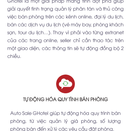
Ghotel là một giải pháp mang tính đột phá giúp
giải quyết tình trạng quản lý phân tán và thủ công
việc bán phòng trên các kênh online, đại lý du lịch,
bán các dịch vụ du lịch (vé máy bay, phòng khách
sạn, tour du lịch…). Thay vì phải vào từng extranet
của các trang online, seller chỉ cần thao tác trên
một giao diện, các thông tin sẽ tự động đồng bộ 2
chiều.
TỰ ĐỘNG HÓA QUY TÌNH BÁN PHÒNG
Auto Sale GHotel giúp tự động hóa quy trình bán
phòng, từ việc quản lý giá phòng, số lượng
phòng bán đến xử lý các yêu cầu đặt phòng.