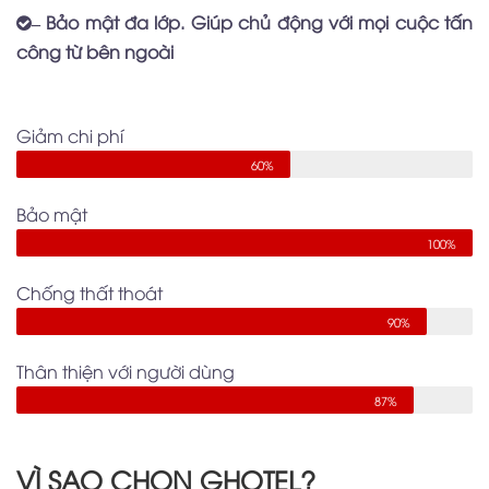
– Bảo mật đa lớp. Giúp chủ động với mọi cuộc tấn
công từ bên ngoài
Giảm chi phí
60%
Bảo mật
100%
Chống thất thoát
90%
Thân thiện với người dùng
87%
VÌ SAO CHỌN GHOTEL?