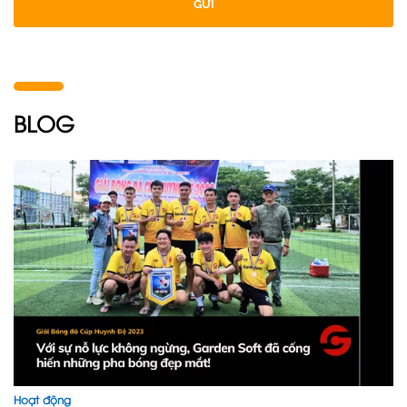
GỬI
BLOG
Hoạt động