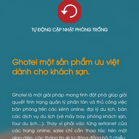
TỰ ĐỘNG CẬP NHẬT PHÒNG TRỐNG
Ghotel một sản phẩm ưu việt
dành cho khách sạn.
Ghotel là một giải pháp mang tính đột phá giúp giải
quyết tình trạng quản lý phân tán và thủ công việc
bán phòng trên các kênh online, đại lý du lịch, bán
các dịch vụ du lịch (vé máy bay, phòng khách sạn,
tour du lịch…). Thay vì phải vào từng extranet của
các trang online, sales chỉ cần thao tác trên một
giao diện, các thông tin sẽ tự động đồng bộ 2 chiều.