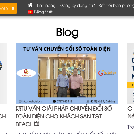
Tính năng
Đăng ký dùng thử
Kết nối bán phòn
87616118
Tiếng Việt
Blog
💥TƯ VẤN GIẢI PHÁP CHUYỂN ĐỔI SỐ
Gi
CH
TOÀN DIỆN CHO KHÁCH SẠN TGT
Nề
BEACH💥
Tr