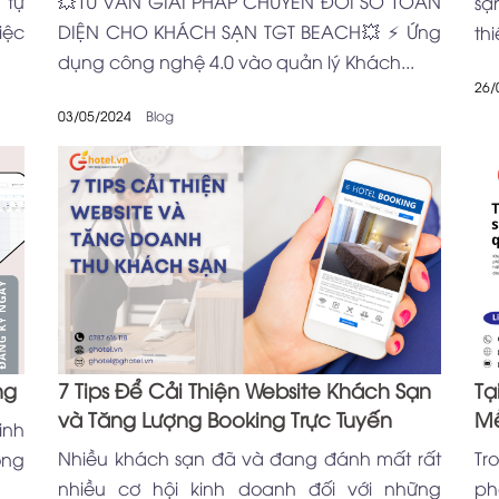
 tự
💥TƯ VẤN GIẢI PHÁP CHUYỂN ĐỔI SỐ TOÀN
sạ
iệc
DIỆN CHO KHÁCH SẠN TGT BEACH💥 ⚡ Ứng
thi
dụng công nghệ 4.0 vào quản lý Khách...
26/
03/05/2024
Blog
ng
7 Tips Để Cải Thiện Website Khách Sạn
Tạ
và Tăng Lượng Booking Trực Tuyến
Mề
inh
Nhiều khách sạn đã và đang đánh mất rất
Tr
ọng
nhiều cơ hội kinh doanh đối với những
ph