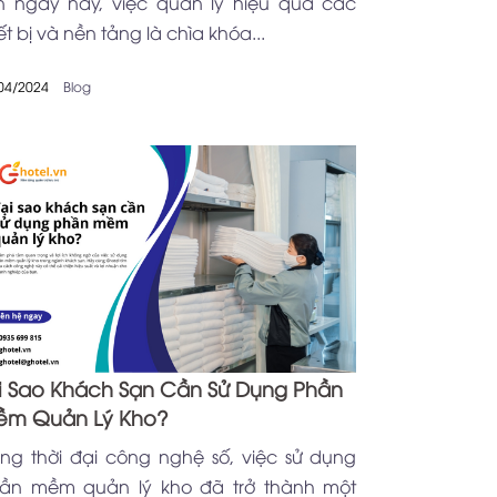
n ngày nay, việc quản lý hiệu quả các
ết bị và nền tảng là chìa khóa...
04/2024
Blog
i Sao Khách Sạn Cần Sử Dụng Phần
m Quản Lý Kho?
ong thời đại công nghệ số, việc sử dụng
ần mềm quản lý kho đã trở thành một