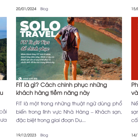
20/01/2024
Blog
15/
FIT là gì? Cách chinh phục những
Ph
du
khách hàng tiềm năng này
và
FIT là một trong những thuật ngữ dùng phổ
Nế
cải
biến trong lĩnh vực Nhà Hàng – Khách sạn,
sạ
 ưa
đặc biệt trong giai đoạn Du...
cấ
19/12/2023
Blog
14/