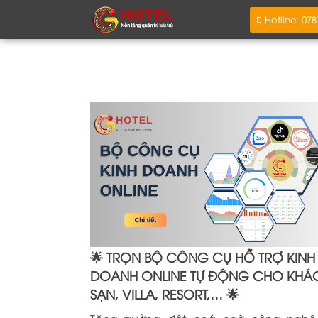
Hotline: 07
🌟 TRỌN BỘ CÔNG CỤ HỖ TRỢ KINH
DOANH ONLINE TỰ ĐỘNG CHO KHÁ
SẠN, VILLA, RESORT,… 🌟