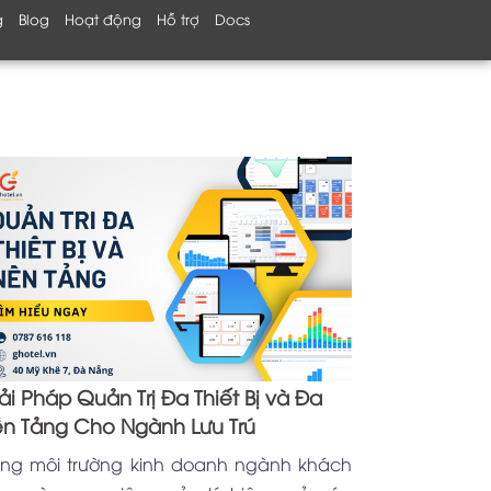
g
Blog
Hoạt động
Hỗ trợ
Docs
ải Pháp Quản Trị Đa Thiết Bị và Đa
n Tảng Cho Ngành Lưu Trú
ong môi trường kinh doanh ngành khách