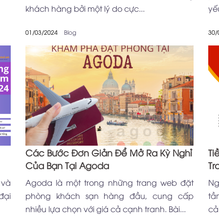
khách hàng bởi một lý do cực...
yế
01/03/2024
Blog
30/
Các Bước Đơn Giản Để Mở Ra Kỳ Nghỉ
Ti
Của Bạn Tại Agoda
Tr
 và
Agoda là một trong những trang web đặt
Ng
đại
phòng khách sạn hàng đầu, cung cấp
tầ
nhiều lựa chọn với giá cả cạnh tranh. Bài...
cả