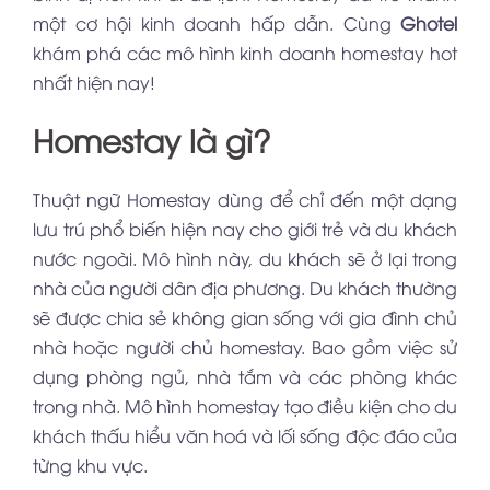
một cơ hội kinh doanh hấp dẫn. Cùng
Ghotel
khám phá các mô hình kinh doanh homestay hot
nhất hiện nay!
Homestay là gì?
Thuật ngữ Homestay dùng để chỉ đến một dạng
lưu trú phổ biến hiện nay cho giới trẻ và du khách
nước ngoài. Mô hình này, du khách sẽ ở lại trong
nhà của người dân địa phương. Du khách thường
sẽ được chia sẻ không gian sống với gia đình chủ
nhà hoặc người chủ homestay. Bao gồm việc sử
dụng phòng ngủ, nhà tắm và các phòng khác
trong nhà. Mô hình homestay tạo điều kiện cho du
khách thấu hiểu văn hoá và lối sống độc đáo của
từng khu vực.