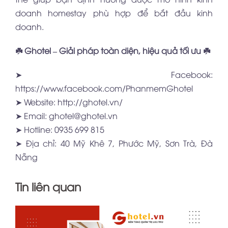
doanh homestay phù hợp để bắt đầu kinh
doanh.
☘️ Ghotel – Giải pháp toàn diện, hiệu quả tối ưu ☘️
➤ Facebook:
https://www.facebook.com/PhanmemGhotel
➤ Website:
http://ghotel.vn/
➤ Email: ghotel@ghotel.vn
➤ Hotline: 0935 699 815
➤ Địa chỉ: 40 Mỹ Khê 7, Phước Mỹ, Sơn Trà, Đà
Nẵng
Tin liên quan