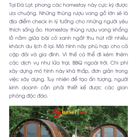
Tại Đà Lạt, phong các homestay này cực kỳ được
ưa chuộng. Những thùng rượu vang gỗ lớn sẽ là
địa điểm check in lý tưởng cho những người yêu
thích sống ảo. Homestay thùng rượu vang khổng
lồ nằm giữa bãi cỏ xanh ngắt thu hút rất nhiều
khách du lịch ở lại. Mô hình này phù hợp cho cả
cặp đôi và gia đình. Vì thế có thể đi kèm thêm
các dịch vụ như lửa trại, BBQ ngoài trời. Chi phí
xây dựng mô hình này khá thấp, đơn giản trong
việc xây dựng. Tuy nhiên để tạo ấn tượng, người
kinh doanh cần phải thiết kế được các gian
phòng độc đáo.