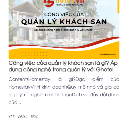
Công việc của quản lý khách sạn là gì? Áp
dụng công nghệ trong quản lý với Ghotel
ContentsHomestay là gì?Đặc điểm của
HomestayVị trí kinh doanhQuy mô nhỏ và giá cả
hợp lýTrải nghiệm chân thựcDịch vụ đầy đủLợi ích
của...
24/11/2023
Blog