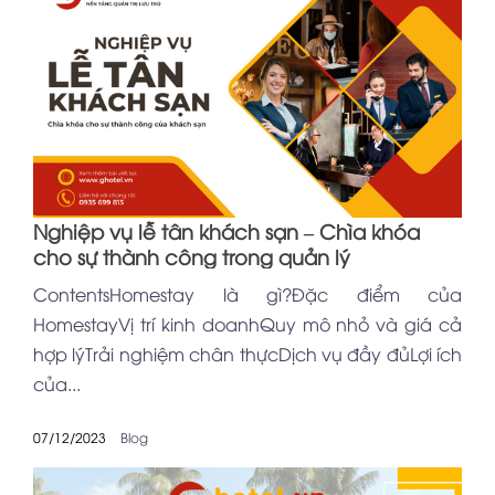
Nghiệp vụ lễ tân khách sạn – Chìa khóa
cho sự thành công trong quản lý
ContentsHomestay là gì?Đặc điểm của
HomestayVị trí kinh doanhQuy mô nhỏ và giá cả
hợp lýTrải nghiệm chân thựcDịch vụ đầy đủLợi ích
của...
07/12/2023
Blog