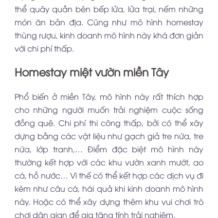
thể quây quần bên bếp lửa, lửa trại, nếm những
món ăn bản địa. Cũng như mô hình homestay
thùng rượu, kinh doanh mô hình này khá đơn giản
với chi phí thấp.
Homestay miệt vườn miền Tây
Phổ biến ở miền Tây, mô hình này rất thích hợp
cho những người muốn trải nghiệm cuộc sống
đồng quê. Chi phí thi công thấp, bởi có thể xây
dựng bằng các vật liệu như gạch giả tre nứa, tre
nứa, lớp tranh,… Điểm đặc biệt mô hình này
thường kết hợp với các khu vườn xanh mướt, ao
cá, hồ nước… Vì thế có thể kết hợp các dịch vụ đi
kèm như câu cá, hái quả khi kinh doanh mô hình
này. Hoặc có thể xây dựng thêm khu vui chơi trò
chơi dân gian để gia tăng tính trải nghiệm.