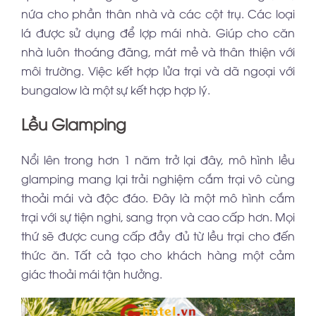
nứa cho phần thân nhà và các cột trụ. Các loại
lá được sử dụng để lợp mái nhà. Giúp cho căn
nhà luôn thoáng đãng, mát mẻ và thân thiện với
môi trường. Việc kết hợp lửa trại và dã ngoại với
bungalow là một sự kết hợp hợp lý.
Lều Glamping
Nổi lên trong hơn 1 năm trở lại đây, mô hình lều
glamping mang lại trải nghiệm cắm trại vô cùng
thoải mái và độc đáo. Đây là một mô hình cắm
trại với sự tiện nghi, sang trọn và cao cấp hơn. Mọi
thứ sẽ được cung cấp đầy đủ từ lều trại cho đến
thức ăn. Tất cả tạo cho khách hàng một cảm
giác thoải mái tận hưởng.