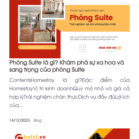
Phòng Suite là gì? Khám phá sự xa hoa và
sang trọng của phòng Suite
ContentsHomestay là gì?Đặc điểm của
HomestayVị trí kinh doanhQuy mô nhỏ và giá cả
hợp lýTrải nghiệm chân thựcDịch vụ đầy đủLợi ích
của...
14/12/2023
Blog