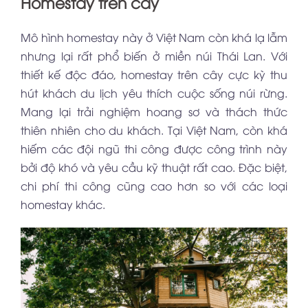
Homestay trên cây
Mô hình homestay này ở Việt Nam còn khá lạ lẫm
nhưng lại rất phổ biến ở miền núi Thái Lan. Với
thiết kế độc đáo, homestay trên cây cực kỳ thu
hút khách du lịch yêu thích cuộc sống núi rừng.
Mang lại trải nghiệm hoang sơ và thách thức
thiên nhiên cho du khách. Tại Việt Nam, còn khá
hiếm các đội ngũ thi công được công trình này
bởi độ khó và yêu cầu kỹ thuật rất cao. Đặc biệt,
chi phí thi công cũng cao hơn so với các loại
homestay khác.