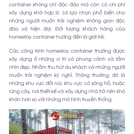
container không chỉ độc đáo mà còn có chi phí
xây dựng khá hợp lý. Là lựa chọn phổ biến cho
những người muốn trải nghiệm không gian độc
đáo và hiện đại. Đối tượng khách hàng của
homestay container hướng đến là giới trẻ.
Các công trình homestay container thường được
xây dựng ở những vị trí có phong cảnh và tầm
nhìn đẹp. Nhằm thu hút du khách và những người
muốn trải nghiệm kỳ nghỉ. Thông thường, đó là
những khu vực đồi núi, khu vực có sông hồ, hoặc
rừng cây, nơi thiết kế và xây dựng nhà trở nên khó
khăn hơn so với những mô hình truyền thống.