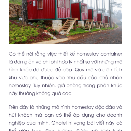
Có thể nói rằng việc thiết kế homestay container
là đơn giản và chi phí hợp lý nhất so với những mô
hình khác đã được đề cập. Quy mô và diện tích
khu vực phụ thuộc vào nhu cầu của chủ nhân
homestay. Tuy nhiên, giá phòng trong phân khúc
này thường không quá cao.
Trên đây là những mô hình homestay độc đáo và
hút khách mà bạn có thể áp dụng cho doanh
nghiệp của mình. Ghotel hi vọng bài viết này có
thể giúp bạn định hướng được mô hình kinh