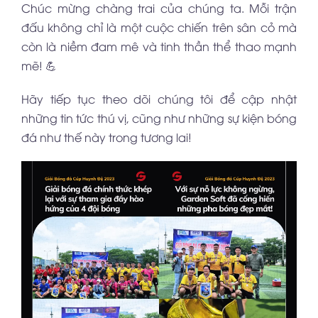
Chúc mừng chàng trai của chúng ta. Mỗi trận
đấu không chỉ là một cuộc chiến trên sân cỏ mà
còn là niềm đam mê và tinh thần thể thao mạnh
mẽ! 💪
Hãy tiếp tục theo dõi chúng tôi để cập nhật
những tin tức thú vị, cũng như những sự kiện bóng
đá như thế này trong tương lai!