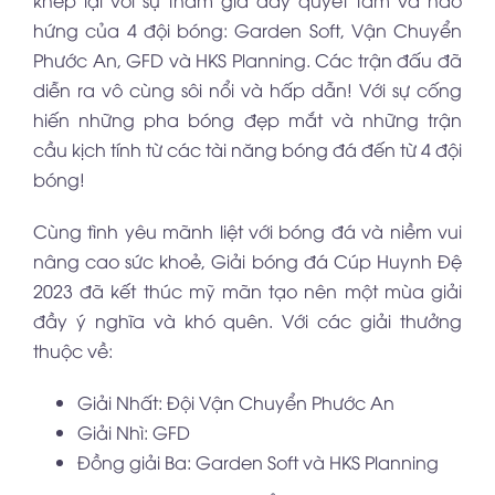
khép lại với sự tham gia đầy quyết tâm và hào
hứng của 4 đội bóng: Garden Soft, Vận Chuyển
Phước An, GFD và HKS Planning. Các trận đấu đã
diễn ra vô cùng sôi nổi và hấp dẫn! Với sự cống
hiến những pha bóng đẹp mắt và những trận
cầu kịch tính từ các tài năng bóng đá đến từ 4 đội
bóng!
Cùng tình yêu mãnh liệt với bóng đá và niềm vui
nâng cao sức khoẻ, Giải bóng đá Cúp Huynh Đệ
2023 đã kết thúc mỹ mãn tạo nên một mùa giải
đầy ý nghĩa và khó quên. Với các giải thưởng
thuộc về:
Giải Nhất:
Đội Vận Chuyển Phước An
Giải Nhì: GFD
Đồng giải Ba: Garden Soft và HKS Planning