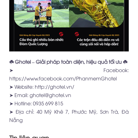
☘️ Ghotel – Giải pháp toàn diện, hiệu quả tối ưu ☘️
➤ Facebook:
https://www.facebook.com/PhanmemGhotel
➤ Website: http://ghotel.vn/
➤ Email: ghotel@ghotel.vn
➤ Hotline: 0935 699 815
➤ Địa chỉ: 40 Mỹ Khê 7, Phước Mỹ, Sơn Trà, Đà
Nẵng
Tin liên quan