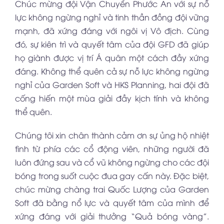
Chúc mừng đội Vận Chuyển Phước An với sự nỗ
lực không ngừng nghỉ và tinh thần đồng đội vững
mạnh, đã xứng đáng với ngôi vị Vô địch. Cùng
đó, sự kiên trì và quyết tâm của đội GFD đã giúp
họ giành được vị trí Á quân một cách đầy xứng
đáng. Không thể quên cả sự nỗ lực không ngừng
nghỉ của Garden Soft và HKS Planning, hai đội đã
cống hiến một mùa giải đầy kịch tính và không
thể quên.
Chúng tôi xin chân thành cảm ơn sự ủng hộ nhiệt
tình từ phía các cổ động viên, những người đã
luôn đứng sau và cổ vũ không ngừng cho các đội
bóng trong suốt cuộc đua gay cấn này. Đặc biệt,
chúc mừng chàng trai Quốc Lượng của Garden
Soft đã bằng nổ lực và quyết tâm của mình để
xứng đáng với giải thưởng “Quả bóng vàng”.